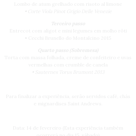
Lombo de atum grelhado com risoto al limone
• Corte Viola Pinot Grigio Delle Venezie
Terceiro passo
Entrecot com aligot e mini legumes em molho rôti
• Cecchi Brunello do Montalcino 2015
Quarto passo (Sobremesa)
Torta com massa folhada, creme de confeiteiro e uvas
vermelhas com crumble de canela
• Sauternes Torus Brumont 2013
Para finalizar a experiência, serão servidos café, chás
e mignardises Saint Andrews.
Data: 14 de fevereiro (Esta experiência também
ocorrerá no dia 15, sábado)